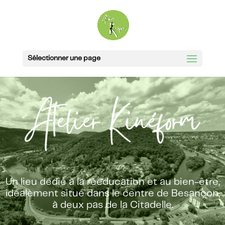
Sélectionner une page
l’Atelier Kineform
Un lieu dédié à la rééducation et au bien-être,
idéalement situé dans le centre de Besançon,
à deux pas de la Citadelle.